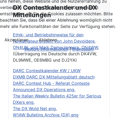
uns helfen, diese Website und die Nutzererfahrung zu
DX Contestkalender und DX
verbessern (Tracking Cookies). Sie können selbst
Mitteilungen
entscheiden, ob Sie die Cookies zulassen möchten. Bitte
beachten Sie, dass bei einer Ablehnung womöglich nicht
mehr alle Funktionalitäten der Seite zur Verfügung stehen.
Ethik- und Betriebshinweise für den
Akzeptieren
Ablehnen
Funkamateur,erstellt von John Devoldere,
ON4UN, und Mark Demeuleneere, ON4WW.
Weitere Informationen
|
Impressum
(Übertragung ins Deutsche durch DK4VW,
DL9MWE, OE6MBG und DJ2YA)
DARC Contestkalender KW / UKW
DXMB DARC DX Mitteilungsblatt deutsch
DARC Contest Hub - Referat Conteste
Announced DX Operations eng.
The Italian Weekly Bulletin 425er for Serious
DXers eng.
The DX Wold Net eng.
W1AW Bulletins Archive (DX) eng