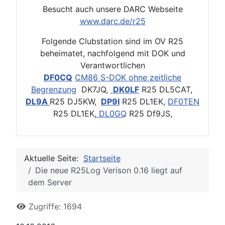
Besucht auch unsere DARC Webseite
www.darc.de/r25
Folgende Clubstation sind im OV R25
beheimatet, nachfolgend mit DOK und
Verantwortlichen
DF0CQ
CM86 S-DOK ohne zeitliche
Begrenzung
DK7JQ,
DK0LF
R25 DL5CAT,
DL9A
R25 DJ5KW,
DP9I
R25 DL1EK,
DF0TEN
R25 DL1EK,
DL0GQ
R25 Df9JS,
Aktuelle Seite:
Startseite
Die neue R25Log Verison 0.16 liegt auf
dem Server
Zugriffe: 1694