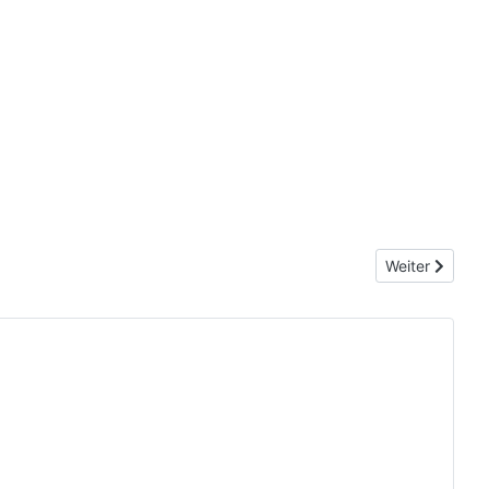
Nächster Beitr
Weiter