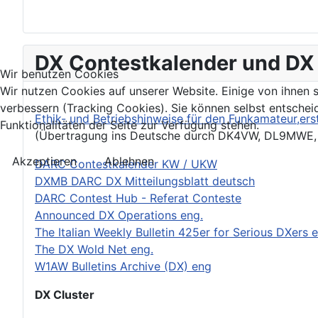
DX Contestkalender und DX 
Wir benutzen Cookies
Wir nutzen Cookies auf unserer Website. Einige von ihnen s
verbessern (Tracking Cookies). Sie können selbst entschei
Ethik- und Betriebshinweise für den Funkamateur,e
Funktionalitäten der Seite zur Verfügung stehen.
(Übertragung ins Deutsche durch DK4VW, DL9MWE
Akzeptieren
Ablehnen
DARC Contestkalender KW / UKW
DXMB DARC DX Mitteilungsblatt deutsch
DARC Contest Hub - Referat Conteste
Announced DX Operations eng.
The Italian Weekly Bulletin 425er for Serious DXers 
The DX Wold Net eng.
W1AW Bulletins Archive (DX) eng
DX Cluster