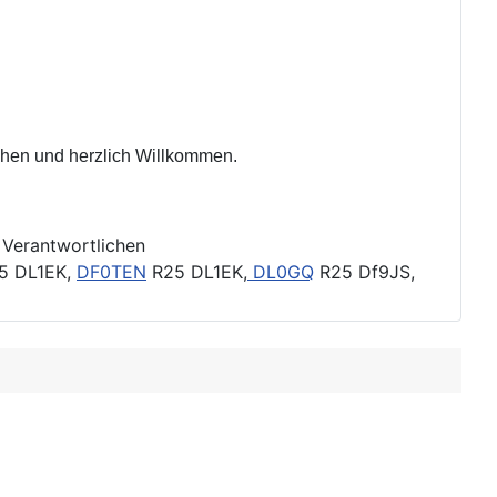
ehen und herzlich Willkommen.
 Verantwortlichen
5 DL1EK,
DF0TEN
R25 DL1EK,
DL0GQ
R25 Df9JS,