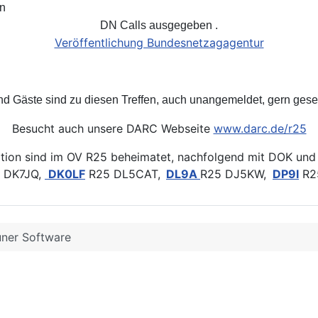
n
DN Calls ausgegeben .
Veröffentlichung Bundesnetzagagentur
und Gäste sind zu diesen Treffen, auch unangemeldet, gern ges
Besucht auch unsere DARC Webseite
www.darc.de/r25
tion sind im OV R25 beheimatet, nachfolgend mit DOK und
DK7JQ,
DK0LF
R25 DL5CAT,
DL9A
R25 DJ5KW,
DP9I
R2
uner Software