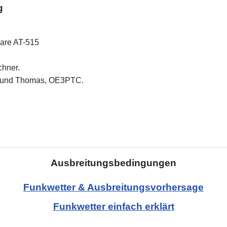
g
are AT-515
chner.
N, und Thomas, OE3PTC.
ver
Ausbreitungsbedingungen
Funkwetter & Ausbreitungsvorhersage
Funkwetter einfach erklärt