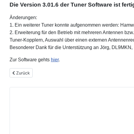
Die Version 3.01.6 der Tuner Software ist ferti
Änderungen:
1. Ein weiterer Tuner konnte aufgenommen werden: Hamw
2. Erweiterung für den Betrieb mit mehreren Antennen bzw.
Tuner-Kopplern, Auswahl über einen externen Antennenre
Besonderer Dank für die Unterstützung an Jörg, DL9MK
Zur Software gehts
hier
.
Vorheriger Beitrag: R25Log Ver.: 0.25 liegt aktuell auf dem Ser
Zurück