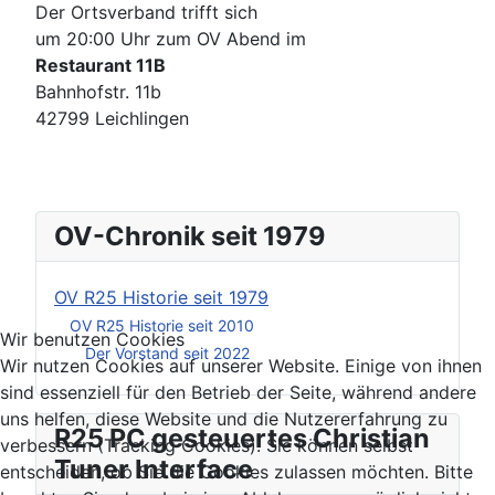
Der Ortsverband trifft sich
um 20:00 Uhr zum OV Abend im
Restaurant 11B
Bahnhofstr. 11b
42799 Leichlingen
OV-Chronik seit 1979
OV R25 Historie seit 1979
OV R25 Historie seit 2010
Wir benutzen Cookies
Der Vorstand seit 2022
Wir nutzen Cookies auf unserer Website. Einige von ihnen
sind essenziell für den Betrieb der Seite, während andere
uns helfen, diese Website und die Nutzererfahrung zu
R25 PC gesteuertes Christian
verbessern (Tracking Cookies). Sie können selbst
Tuner Interface
entscheiden, ob Sie die Cookies zulassen möchten. Bitte