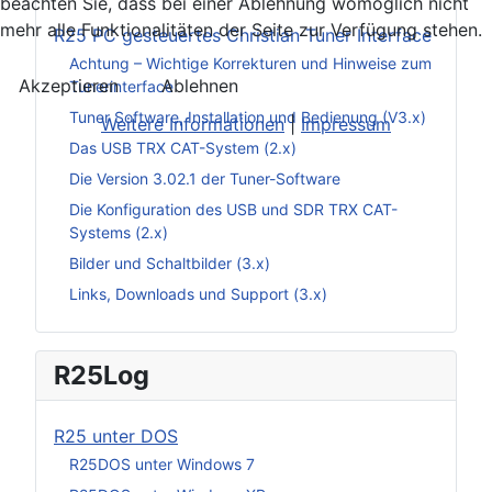
beachten Sie, dass bei einer Ablehnung womöglich nicht
mehr alle Funktionalitäten der Seite zur Verfügung stehen.
R25 PC gesteuertes Christian Tuner Interface
Achtung – Wichtige Korrekturen und Hinweise zum
Akzeptieren
Ablehnen
Tunerinterface
Tuner Software, Installation und Bedienung (V3.x)
Weitere Informationen
|
Impressum
Das USB TRX CAT-System (2.x)
Die Version 3.02.1 der Tuner-Software
Die Konfiguration des USB und SDR TRX CAT-
Systems (2.x)
Bilder und Schaltbilder (3.x)
Links, Downloads und Support (3.x)
R25Log
R25 unter DOS
R25DOS unter Windows 7