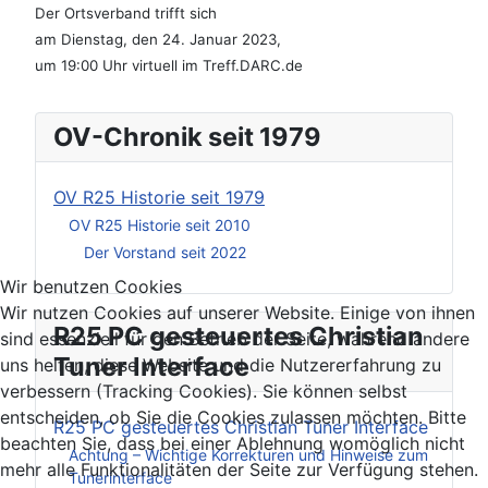
Der Ortsverband trifft sich
am Dienstag, den 24. Januar 2023,
um 19:00 Uhr virtuell im Treff.DARC.de
OV-Chronik seit 1979
OV R25 Historie seit 1979
OV R25 Historie seit 2010
Der Vorstand seit 2022
Wir benutzen Cookies
Wir nutzen Cookies auf unserer Website. Einige von ihnen
R25 PC gesteuertes Christian
sind essenziell für den Betrieb der Seite, während andere
Tuner Interface
uns helfen, diese Website und die Nutzererfahrung zu
verbessern (Tracking Cookies). Sie können selbst
entscheiden, ob Sie die Cookies zulassen möchten. Bitte
R25 PC gesteuertes Christian Tuner Interface
beachten Sie, dass bei einer Ablehnung womöglich nicht
Achtung – Wichtige Korrekturen und Hinweise zum
mehr alle Funktionalitäten der Seite zur Verfügung stehen.
Tunerinterface