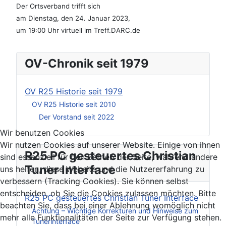
Der Ortsverband trifft sich
am Dienstag, den 24. Januar 2023,
um 19:00 Uhr virtuell im Treff.DARC.de
OV-Chronik seit 1979
OV R25 Historie seit 1979
OV R25 Historie seit 2010
Der Vorstand seit 2022
Wir benutzen Cookies
Wir nutzen Cookies auf unserer Website. Einige von ihnen
R25 PC gesteuertes Christian
sind essenziell für den Betrieb der Seite, während andere
Tuner Interface
uns helfen, diese Website und die Nutzererfahrung zu
verbessern (Tracking Cookies). Sie können selbst
entscheiden, ob Sie die Cookies zulassen möchten. Bitte
R25 PC gesteuertes Christian Tuner Interface
beachten Sie, dass bei einer Ablehnung womöglich nicht
Achtung – Wichtige Korrekturen und Hinweise zum
mehr alle Funktionalitäten der Seite zur Verfügung stehen.
Tunerinterface