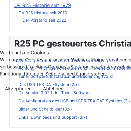
OV R25 Historie seit 1979
OV R25 Historie seit 2010
Der Vorstand seit 2022
R25 PC gesteuertes Christia
Wir benutzen Cookies
Wir nutzen Cookies auf unserer Website. Einige von ihnen s
R25 PC gesteuertes Christian Tuner Interface
verbessern (Tracking Cookies). Sie können selbst entschei
Achtung – Wichtige Korrekturen und Hinweise zum Tunerin
Funktionalitäten der Seite zur Verfügung stehen.
Tuner Software, Installation und Bedienung (V3.x)
Das USB TRX CAT-System (2.x)
Akzeptieren
Ablehnen
Die Version 3.02.1 der Tuner-Software
Die Konfiguration des USB und SDR TRX CAT-Systems (2.x
Bilder und Schaltbilder (3.x)
Links, Downloads und Support (3.x)