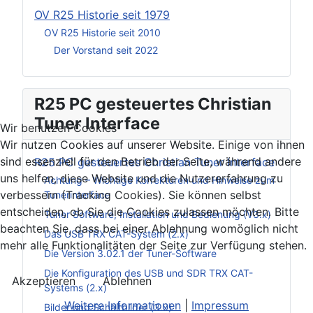
OV R25 Historie seit 1979
OV R25 Historie seit 2010
Der Vorstand seit 2022
R25 PC gesteuertes Christian
Tuner Interface
Wir benutzen Cookies
Wir nutzen Cookies auf unserer Website. Einige von ihnen
sind essenziell für den Betrieb der Seite, während andere
R25 PC gesteuertes Christian Tuner Interface
uns helfen, diese Website und die Nutzererfahrung zu
Achtung – Wichtige Korrekturen und Hinweise zum
verbessern (Tracking Cookies). Sie können selbst
Tunerinterface
entscheiden, ob Sie die Cookies zulassen möchten. Bitte
Tuner Software, Installation und Bedienung (V3.x)
beachten Sie, dass bei einer Ablehnung womöglich nicht
Das USB TRX CAT-System (2.x)
mehr alle Funktionalitäten der Seite zur Verfügung stehen.
Die Version 3.02.1 der Tuner-Software
Die Konfiguration des USB und SDR TRX CAT-
Akzeptieren
Ablehnen
Systems (2.x)
Weitere Informationen
|
Impressum
Bilder und Schaltbilder (3.x)