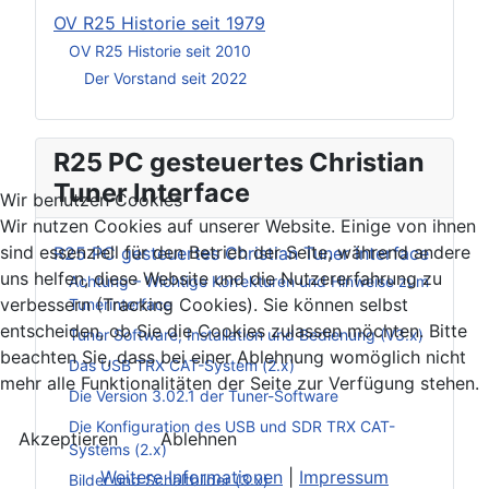
OV R25 Historie seit 1979
OV R25 Historie seit 2010
Der Vorstand seit 2022
R25 PC gesteuertes Christian
Tuner Interface
Wir benutzen Cookies
Wir nutzen Cookies auf unserer Website. Einige von ihnen
sind essenziell für den Betrieb der Seite, während andere
R25 PC gesteuertes Christian Tuner Interface
uns helfen, diese Website und die Nutzererfahrung zu
Achtung – Wichtige Korrekturen und Hinweise zum
verbessern (Tracking Cookies). Sie können selbst
Tunerinterface
entscheiden, ob Sie die Cookies zulassen möchten. Bitte
Tuner Software, Installation und Bedienung (V3.x)
beachten Sie, dass bei einer Ablehnung womöglich nicht
Das USB TRX CAT-System (2.x)
mehr alle Funktionalitäten der Seite zur Verfügung stehen.
Die Version 3.02.1 der Tuner-Software
Die Konfiguration des USB und SDR TRX CAT-
Akzeptieren
Ablehnen
Systems (2.x)
Weitere Informationen
|
Impressum
Bilder und Schaltbilder (3.x)