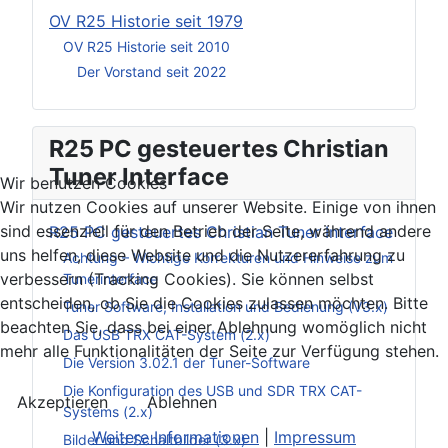
OV R25 Historie seit 1979
OV R25 Historie seit 2010
Der Vorstand seit 2022
R25 PC gesteuertes Christian
Tuner Interface
Wir benutzen Cookies
Wir nutzen Cookies auf unserer Website. Einige von ihnen
sind essenziell für den Betrieb der Seite, während andere
R25 PC gesteuertes Christian Tuner Interface
uns helfen, diese Website und die Nutzererfahrung zu
Achtung – Wichtige Korrekturen und Hinweise zum
verbessern (Tracking Cookies). Sie können selbst
Tunerinterface
entscheiden, ob Sie die Cookies zulassen möchten. Bitte
Tuner Software, Installation und Bedienung (V3.x)
beachten Sie, dass bei einer Ablehnung womöglich nicht
Das USB TRX CAT-System (2.x)
mehr alle Funktionalitäten der Seite zur Verfügung stehen.
Die Version 3.02.1 der Tuner-Software
Die Konfiguration des USB und SDR TRX CAT-
Akzeptieren
Ablehnen
Systems (2.x)
Weitere Informationen
|
Impressum
Bilder und Schaltbilder (3.x)