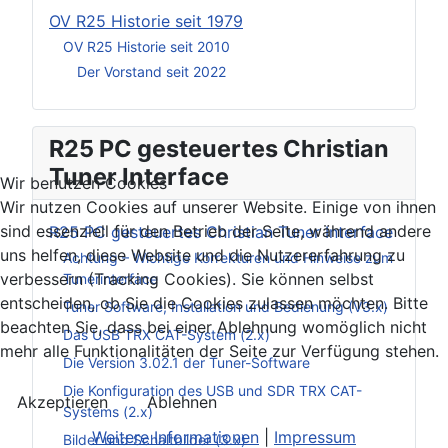
OV R25 Historie seit 1979
OV R25 Historie seit 2010
Der Vorstand seit 2022
R25 PC gesteuertes Christian
Tuner Interface
Wir benutzen Cookies
Wir nutzen Cookies auf unserer Website. Einige von ihnen
sind essenziell für den Betrieb der Seite, während andere
R25 PC gesteuertes Christian Tuner Interface
uns helfen, diese Website und die Nutzererfahrung zu
Achtung – Wichtige Korrekturen und Hinweise zum
verbessern (Tracking Cookies). Sie können selbst
Tunerinterface
entscheiden, ob Sie die Cookies zulassen möchten. Bitte
Tuner Software, Installation und Bedienung (V3.x)
beachten Sie, dass bei einer Ablehnung womöglich nicht
Das USB TRX CAT-System (2.x)
mehr alle Funktionalitäten der Seite zur Verfügung stehen.
Die Version 3.02.1 der Tuner-Software
Die Konfiguration des USB und SDR TRX CAT-
Akzeptieren
Ablehnen
Systems (2.x)
Weitere Informationen
|
Impressum
Bilder und Schaltbilder (3.x)