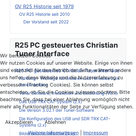
OV R25 Historie seit 1979
OV R25 Historie seit 2010
Der Vorstand seit 2022
R25 PC gesteuertes Christian
Tuner Interface
Wir benutzen Cookies
Wir nutzen Cookies auf unserer Website. Einige von ihnen
sind essenziell für den Betrieb der Seite, während andere
R25 PC gesteuertes Christian Tuner Interface
uns helfen, diese Website und die Nutzererfahrung zu
Achtung – Wichtige Korrekturen und Hinweise zum
verbessern (Tracking Cookies). Sie können selbst
Tunerinterface
entscheiden, ob Sie die Cookies zulassen möchten. Bitte
Tuner Software, Installation und Bedienung (V3.x)
beachten Sie, dass bei einer Ablehnung womöglich nicht
Das USB TRX CAT-System (2.x)
mehr alle Funktionalitäten der Seite zur Verfügung stehen.
Die Version 3.02.1 der Tuner-Software
Die Konfiguration des USB und SDR TRX CAT-
Akzeptieren
Ablehnen
Systems (2.x)
Weitere Informationen
|
Impressum
Bilder und Schaltbilder (3.x)