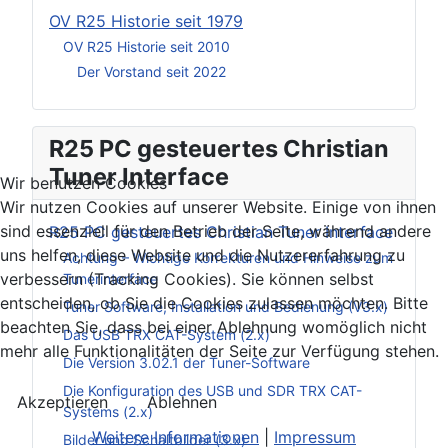
OV R25 Historie seit 1979
OV R25 Historie seit 2010
Der Vorstand seit 2022
R25 PC gesteuertes Christian
Tuner Interface
Wir benutzen Cookies
Wir nutzen Cookies auf unserer Website. Einige von ihnen
sind essenziell für den Betrieb der Seite, während andere
R25 PC gesteuertes Christian Tuner Interface
uns helfen, diese Website und die Nutzererfahrung zu
Achtung – Wichtige Korrekturen und Hinweise zum
verbessern (Tracking Cookies). Sie können selbst
Tunerinterface
entscheiden, ob Sie die Cookies zulassen möchten. Bitte
Tuner Software, Installation und Bedienung (V3.x)
beachten Sie, dass bei einer Ablehnung womöglich nicht
Das USB TRX CAT-System (2.x)
mehr alle Funktionalitäten der Seite zur Verfügung stehen.
Die Version 3.02.1 der Tuner-Software
Die Konfiguration des USB und SDR TRX CAT-
Akzeptieren
Ablehnen
Systems (2.x)
Weitere Informationen
|
Impressum
Bilder und Schaltbilder (3.x)