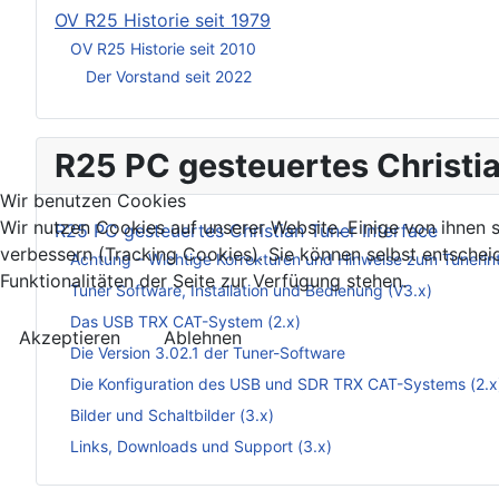
OV R25 Historie seit 1979
OV R25 Historie seit 2010
Der Vorstand seit 2022
R25 PC gesteuertes Christia
Wir benutzen Cookies
Wir nutzen Cookies auf unserer Website. Einige von ihnen s
R25 PC gesteuertes Christian Tuner Interface
verbessern (Tracking Cookies). Sie können selbst entschei
Achtung – Wichtige Korrekturen und Hinweise zum Tunerin
Funktionalitäten der Seite zur Verfügung stehen.
Tuner Software, Installation und Bedienung (V3.x)
Das USB TRX CAT-System (2.x)
Akzeptieren
Ablehnen
Die Version 3.02.1 der Tuner-Software
Die Konfiguration des USB und SDR TRX CAT-Systems (2.x
Bilder und Schaltbilder (3.x)
Links, Downloads und Support (3.x)