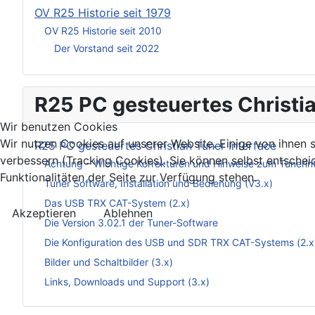
OV R25 Historie seit 1979
OV R25 Historie seit 2010
Der Vorstand seit 2022
R25 PC gesteuertes Christia
Wir benutzen Cookies
Wir nutzen Cookies auf unserer Website. Einige von ihnen s
R25 PC gesteuertes Christian Tuner Interface
verbessern (Tracking Cookies). Sie können selbst entschei
Achtung – Wichtige Korrekturen und Hinweise zum Tunerin
Funktionalitäten der Seite zur Verfügung stehen.
Tuner Software, Installation und Bedienung (V3.x)
Das USB TRX CAT-System (2.x)
Akzeptieren
Ablehnen
Die Version 3.02.1 der Tuner-Software
Die Konfiguration des USB und SDR TRX CAT-Systems (2.x
Bilder und Schaltbilder (3.x)
Links, Downloads und Support (3.x)