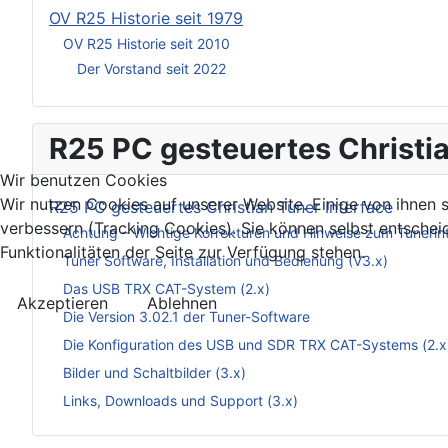
OV R25 Historie seit 1979
OV R25 Historie seit 2010
Der Vorstand seit 2022
R25 PC gesteuertes Christia
Wir benutzen Cookies
Wir nutzen Cookies auf unserer Website. Einige von ihnen s
R25 PC gesteuertes Christian Tuner Interface
verbessern (Tracking Cookies). Sie können selbst entschei
Achtung – Wichtige Korrekturen und Hinweise zum Tunerin
Funktionalitäten der Seite zur Verfügung stehen.
Tuner Software, Installation und Bedienung (V3.x)
Das USB TRX CAT-System (2.x)
Akzeptieren
Ablehnen
Die Version 3.02.1 der Tuner-Software
Die Konfiguration des USB und SDR TRX CAT-Systems (2.x
Bilder und Schaltbilder (3.x)
Links, Downloads und Support (3.x)