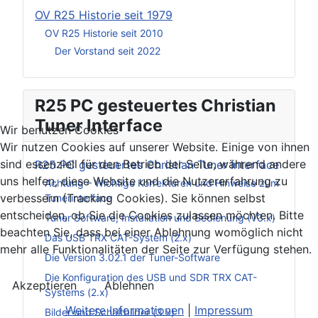
OV R25 Historie seit 1979
OV R25 Historie seit 2010
Der Vorstand seit 2022
R25 PC gesteuertes Christian
Tuner Interface
Wir benutzen Cookies
Wir nutzen Cookies auf unserer Website. Einige von ihnen
sind essenziell für den Betrieb der Seite, während andere
R25 PC gesteuertes Christian Tuner Interface
uns helfen, diese Website und die Nutzererfahrung zu
Achtung – Wichtige Korrekturen und Hinweise zum
verbessern (Tracking Cookies). Sie können selbst
Tunerinterface
entscheiden, ob Sie die Cookies zulassen möchten. Bitte
Tuner Software, Installation und Bedienung (V3.x)
beachten Sie, dass bei einer Ablehnung womöglich nicht
Das USB TRX CAT-System (2.x)
mehr alle Funktionalitäten der Seite zur Verfügung stehen.
Die Version 3.02.1 der Tuner-Software
Die Konfiguration des USB und SDR TRX CAT-
Akzeptieren
Ablehnen
Systems (2.x)
Weitere Informationen
|
Impressum
Bilder und Schaltbilder (3.x)