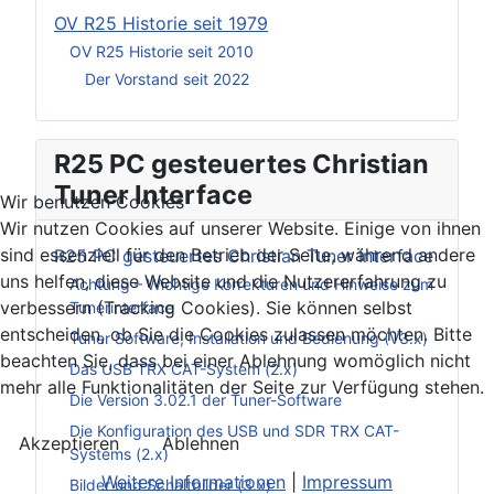
OV R25 Historie seit 1979
OV R25 Historie seit 2010
Der Vorstand seit 2022
R25 PC gesteuertes Christian
Tuner Interface
Wir benutzen Cookies
Wir nutzen Cookies auf unserer Website. Einige von ihnen
sind essenziell für den Betrieb der Seite, während andere
R25 PC gesteuertes Christian Tuner Interface
uns helfen, diese Website und die Nutzererfahrung zu
Achtung – Wichtige Korrekturen und Hinweise zum
verbessern (Tracking Cookies). Sie können selbst
Tunerinterface
entscheiden, ob Sie die Cookies zulassen möchten. Bitte
Tuner Software, Installation und Bedienung (V3.x)
beachten Sie, dass bei einer Ablehnung womöglich nicht
Das USB TRX CAT-System (2.x)
mehr alle Funktionalitäten der Seite zur Verfügung stehen.
Die Version 3.02.1 der Tuner-Software
Die Konfiguration des USB und SDR TRX CAT-
Akzeptieren
Ablehnen
Systems (2.x)
Weitere Informationen
|
Impressum
Bilder und Schaltbilder (3.x)