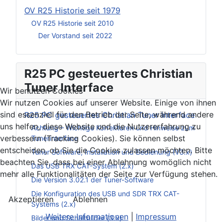
OV R25 Historie seit 1979
OV R25 Historie seit 2010
Der Vorstand seit 2022
R25 PC gesteuertes Christian
Tuner Interface
Wir benutzen Cookies
Wir nutzen Cookies auf unserer Website. Einige von ihnen
sind essenziell für den Betrieb der Seite, während andere
R25 PC gesteuertes Christian Tuner Interface
uns helfen, diese Website und die Nutzererfahrung zu
Achtung – Wichtige Korrekturen und Hinweise zum
verbessern (Tracking Cookies). Sie können selbst
Tunerinterface
entscheiden, ob Sie die Cookies zulassen möchten. Bitte
Tuner Software, Installation und Bedienung (V3.x)
beachten Sie, dass bei einer Ablehnung womöglich nicht
Das USB TRX CAT-System (2.x)
mehr alle Funktionalitäten der Seite zur Verfügung stehen.
Die Version 3.02.1 der Tuner-Software
Die Konfiguration des USB und SDR TRX CAT-
Akzeptieren
Ablehnen
Systems (2.x)
Weitere Informationen
|
Impressum
Bilder und Schaltbilder (3.x)