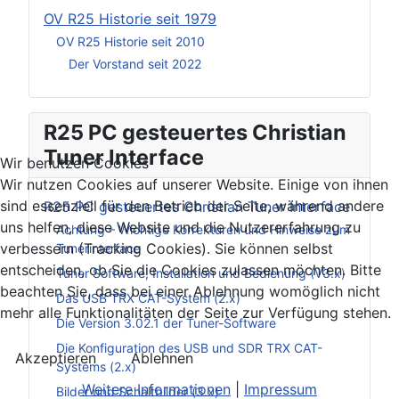
OV R25 Historie seit 1979
OV R25 Historie seit 2010
Der Vorstand seit 2022
R25 PC gesteuertes Christian
Tuner Interface
Wir benutzen Cookies
Wir nutzen Cookies auf unserer Website. Einige von ihnen
sind essenziell für den Betrieb der Seite, während andere
R25 PC gesteuertes Christian Tuner Interface
uns helfen, diese Website und die Nutzererfahrung zu
Achtung – Wichtige Korrekturen und Hinweise zum
verbessern (Tracking Cookies). Sie können selbst
Tunerinterface
entscheiden, ob Sie die Cookies zulassen möchten. Bitte
Tuner Software, Installation und Bedienung (V3.x)
beachten Sie, dass bei einer Ablehnung womöglich nicht
Das USB TRX CAT-System (2.x)
mehr alle Funktionalitäten der Seite zur Verfügung stehen.
Die Version 3.02.1 der Tuner-Software
Die Konfiguration des USB und SDR TRX CAT-
Akzeptieren
Ablehnen
Systems (2.x)
Weitere Informationen
|
Impressum
Bilder und Schaltbilder (3.x)