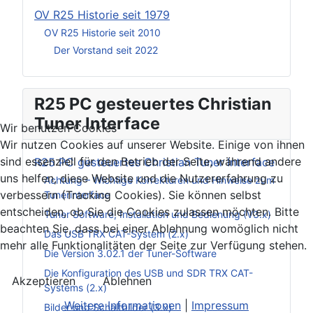
OV R25 Historie seit 1979
OV R25 Historie seit 2010
Der Vorstand seit 2022
R25 PC gesteuertes Christian
Tuner Interface
Wir benutzen Cookies
Wir nutzen Cookies auf unserer Website. Einige von ihnen
sind essenziell für den Betrieb der Seite, während andere
R25 PC gesteuertes Christian Tuner Interface
uns helfen, diese Website und die Nutzererfahrung zu
Achtung – Wichtige Korrekturen und Hinweise zum
verbessern (Tracking Cookies). Sie können selbst
Tunerinterface
entscheiden, ob Sie die Cookies zulassen möchten. Bitte
Tuner Software, Installation und Bedienung (V3.x)
beachten Sie, dass bei einer Ablehnung womöglich nicht
Das USB TRX CAT-System (2.x)
mehr alle Funktionalitäten der Seite zur Verfügung stehen.
Die Version 3.02.1 der Tuner-Software
Die Konfiguration des USB und SDR TRX CAT-
Akzeptieren
Ablehnen
Systems (2.x)
Weitere Informationen
|
Impressum
Bilder und Schaltbilder (3.x)