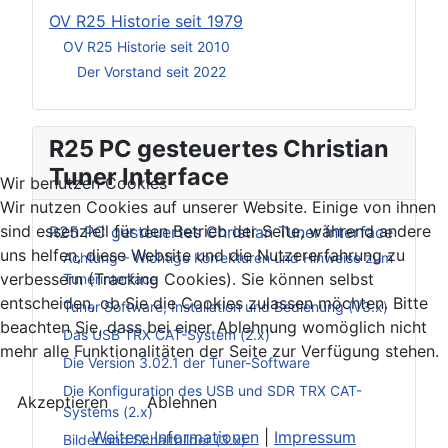
OV R25 Historie seit 1979
OV R25 Historie seit 2010
Der Vorstand seit 2022
R25 PC gesteuertes Christian
Tuner Interface
Wir benutzen Cookies
Wir nutzen Cookies auf unserer Website. Einige von ihnen
sind essenziell für den Betrieb der Seite, während andere
R25 PC gesteuertes Christian Tuner Interface
uns helfen, diese Website und die Nutzererfahrung zu
Achtung – Wichtige Korrekturen und Hinweise zum
verbessern (Tracking Cookies). Sie können selbst
Tunerinterface
entscheiden, ob Sie die Cookies zulassen möchten. Bitte
Tuner Software, Installation und Bedienung (V3.x)
beachten Sie, dass bei einer Ablehnung womöglich nicht
Das USB TRX CAT-System (2.x)
mehr alle Funktionalitäten der Seite zur Verfügung stehen.
Die Version 3.02.1 der Tuner-Software
Die Konfiguration des USB und SDR TRX CAT-
Akzeptieren
Ablehnen
Systems (2.x)
Weitere Informationen
|
Impressum
Bilder und Schaltbilder (3.x)