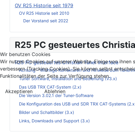
OV R25 Historie seit 1979
OV R25 Historie seit 2010
Der Vorstand seit 2022
R25 PC gesteuertes Christia
Wir benutzen Cookies
Wir nutzen Cookies auf unserer Website. Einige von ihnen s
R25 PC gesteuertes Christian Tuner Interface
verbessern (Tracking Cookies). Sie können selbst entschei
Achtung – Wichtige Korrekturen und Hinweise zum Tunerin
Funktionalitäten der Seite zur Verfügung stehen.
Tuner Software, Installation und Bedienung (V3.x)
Das USB TRX CAT-System (2.x)
Akzeptieren
Ablehnen
Die Version 3.02.1 der Tuner-Software
Die Konfiguration des USB und SDR TRX CAT-Systems (2.x
Bilder und Schaltbilder (3.x)
Links, Downloads und Support (3.x)