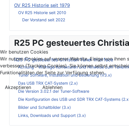
OV R25 Historie seit 1979
OV R25 Historie seit 2010
Der Vorstand seit 2022
R25 PC gesteuertes Christia
Wir benutzen Cookies
Wir nutzen Cookies auf unserer Website. Einige von ihnen s
R25 PC gesteuertes Christian Tuner Interface
verbessern (Tracking Cookies). Sie können selbst entschei
Achtung – Wichtige Korrekturen und Hinweise zum Tunerin
Funktionalitäten der Seite zur Verfügung stehen.
Tuner Software, Installation und Bedienung (V3.x)
Das USB TRX CAT-System (2.x)
Akzeptieren
Ablehnen
Die Version 3.02.1 der Tuner-Software
Die Konfiguration des USB und SDR TRX CAT-Systems (2.x
Bilder und Schaltbilder (3.x)
Links, Downloads und Support (3.x)