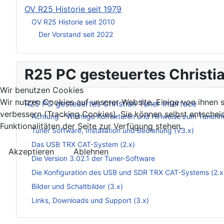
OV R25 Historie seit 1979
OV R25 Historie seit 2010
Der Vorstand seit 2022
R25 PC gesteuertes Christia
Wir benutzen Cookies
Wir nutzen Cookies auf unserer Website. Einige von ihnen s
R25 PC gesteuertes Christian Tuner Interface
verbessern (Tracking Cookies). Sie können selbst entschei
Achtung – Wichtige Korrekturen und Hinweise zum Tunerin
Funktionalitäten der Seite zur Verfügung stehen.
Tuner Software, Installation und Bedienung (V3.x)
Das USB TRX CAT-System (2.x)
Akzeptieren
Ablehnen
Die Version 3.02.1 der Tuner-Software
Die Konfiguration des USB und SDR TRX CAT-Systems (2.x
Bilder und Schaltbilder (3.x)
Links, Downloads und Support (3.x)