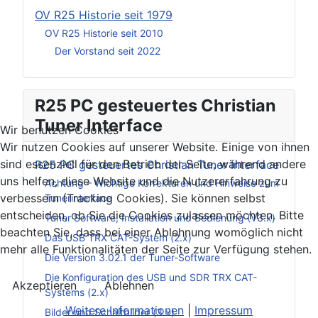
OV R25 Historie seit 1979
OV R25 Historie seit 2010
Der Vorstand seit 2022
R25 PC gesteuertes Christian
Tuner Interface
Wir benutzen Cookies
Wir nutzen Cookies auf unserer Website. Einige von ihnen
sind essenziell für den Betrieb der Seite, während andere
R25 PC gesteuertes Christian Tuner Interface
uns helfen, diese Website und die Nutzererfahrung zu
Achtung – Wichtige Korrekturen und Hinweise zum
verbessern (Tracking Cookies). Sie können selbst
Tunerinterface
entscheiden, ob Sie die Cookies zulassen möchten. Bitte
Tuner Software, Installation und Bedienung (V3.x)
beachten Sie, dass bei einer Ablehnung womöglich nicht
Das USB TRX CAT-System (2.x)
mehr alle Funktionalitäten der Seite zur Verfügung stehen.
Die Version 3.02.1 der Tuner-Software
Die Konfiguration des USB und SDR TRX CAT-
Akzeptieren
Ablehnen
Systems (2.x)
Weitere Informationen
|
Impressum
Bilder und Schaltbilder (3.x)