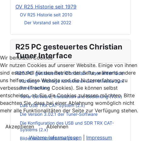
OV R25 Historie seit 1979
OV R25 Historie seit 2010
Der Vorstand seit 2022
R25 PC gesteuertes Christian
Tuner Interface
Wir benutzen Cookies
Wir nutzen Cookies auf unserer Website. Einige von ihnen
sind essenziell für den Betrieb der Seite, während andere
R25 PC gesteuertes Christian Tuner Interface
uns helfen, diese Website und die Nutzererfahrung zu
Achtung – Wichtige Korrekturen und Hinweise zum
verbessern (Tracking Cookies). Sie können selbst
Tunerinterface
entscheiden, ob Sie die Cookies zulassen möchten. Bitte
Tuner Software, Installation und Bedienung (V3.x)
beachten Sie, dass bei einer Ablehnung womöglich nicht
Das USB TRX CAT-System (2.x)
mehr alle Funktionalitäten der Seite zur Verfügung stehen.
Die Version 3.02.1 der Tuner-Software
Die Konfiguration des USB und SDR TRX CAT-
Akzeptieren
Ablehnen
Systems (2.x)
Weitere Informationen
|
Impressum
Bilder und Schaltbilder (3.x)