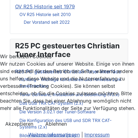
OV R25 Historie seit 1979
OV R25 Historie seit 2010
Der Vorstand seit 2022
R25 PC gesteuertes Christian
Tuner Interface
Wir benutzen Cookies
Wir nutzen Cookies auf unserer Website. Einige von ihnen
sind essenziell für den Betrieb der Seite, während andere
R25 PC gesteuertes Christian Tuner Interface
uns helfen, diese Website und die Nutzererfahrung zu
Achtung – Wichtige Korrekturen und Hinweise zum
verbessern (Tracking Cookies). Sie können selbst
Tunerinterface
entscheiden, ob Sie die Cookies zulassen möchten. Bitte
Tuner Software, Installation und Bedienung (V3.x)
beachten Sie, dass bei einer Ablehnung womöglich nicht
Das USB TRX CAT-System (2.x)
mehr alle Funktionalitäten der Seite zur Verfügung stehen.
Die Version 3.02.1 der Tuner-Software
Die Konfiguration des USB und SDR TRX CAT-
Akzeptieren
Ablehnen
Systems (2.x)
Weitere Informationen
|
Impressum
Bilder und Schaltbilder (3.x)