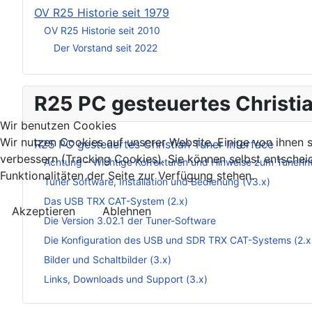
OV R25 Historie seit 1979
OV R25 Historie seit 2010
Der Vorstand seit 2022
R25 PC gesteuertes Christia
Wir benutzen Cookies
Wir nutzen Cookies auf unserer Website. Einige von ihnen s
R25 PC gesteuertes Christian Tuner Interface
verbessern (Tracking Cookies). Sie können selbst entschei
Achtung – Wichtige Korrekturen und Hinweise zum Tunerin
Funktionalitäten der Seite zur Verfügung stehen.
Tuner Software, Installation und Bedienung (V3.x)
Das USB TRX CAT-System (2.x)
Akzeptieren
Ablehnen
Die Version 3.02.1 der Tuner-Software
Die Konfiguration des USB und SDR TRX CAT-Systems (2.x
Bilder und Schaltbilder (3.x)
Links, Downloads und Support (3.x)