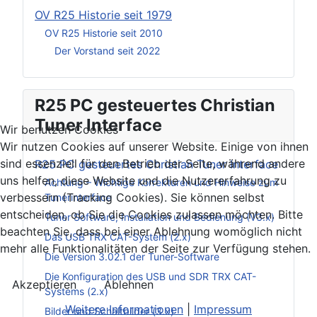
OV R25 Historie seit 1979
OV R25 Historie seit 2010
Der Vorstand seit 2022
R25 PC gesteuertes Christian
Tuner Interface
Wir benutzen Cookies
Wir nutzen Cookies auf unserer Website. Einige von ihnen
sind essenziell für den Betrieb der Seite, während andere
R25 PC gesteuertes Christian Tuner Interface
uns helfen, diese Website und die Nutzererfahrung zu
Achtung – Wichtige Korrekturen und Hinweise zum
verbessern (Tracking Cookies). Sie können selbst
Tunerinterface
entscheiden, ob Sie die Cookies zulassen möchten. Bitte
Tuner Software, Installation und Bedienung (V3.x)
beachten Sie, dass bei einer Ablehnung womöglich nicht
Das USB TRX CAT-System (2.x)
mehr alle Funktionalitäten der Seite zur Verfügung stehen.
Die Version 3.02.1 der Tuner-Software
Die Konfiguration des USB und SDR TRX CAT-
Akzeptieren
Ablehnen
Systems (2.x)
Weitere Informationen
|
Impressum
Bilder und Schaltbilder (3.x)