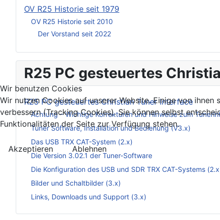
OV R25 Historie seit 1979
OV R25 Historie seit 2010
Der Vorstand seit 2022
R25 PC gesteuertes Christia
Wir benutzen Cookies
Wir nutzen Cookies auf unserer Website. Einige von ihnen s
R25 PC gesteuertes Christian Tuner Interface
verbessern (Tracking Cookies). Sie können selbst entschei
Achtung – Wichtige Korrekturen und Hinweise zum Tunerin
Funktionalitäten der Seite zur Verfügung stehen.
Tuner Software, Installation und Bedienung (V3.x)
Das USB TRX CAT-System (2.x)
Akzeptieren
Ablehnen
Die Version 3.02.1 der Tuner-Software
Die Konfiguration des USB und SDR TRX CAT-Systems (2.x
Bilder und Schaltbilder (3.x)
Links, Downloads und Support (3.x)