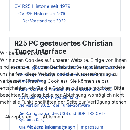
OV R25 Historie seit 1979
OV R25 Historie seit 2010
Der Vorstand seit 2022
R25 PC gesteuertes Christian
Tuner Interface
Wir benutzen Cookies
Wir nutzen Cookies auf unserer Website. Einige von ihnen
sind essenziell für den Betrieb der Seite, während andere
R25 PC gesteuertes Christian Tuner Interface
uns helfen, diese Website und die Nutzererfahrung zu
Achtung – Wichtige Korrekturen und Hinweise zum
verbessern (Tracking Cookies). Sie können selbst
Tunerinterface
entscheiden, ob Sie die Cookies zulassen möchten. Bitte
Tuner Software, Installation und Bedienung (V3.x)
beachten Sie, dass bei einer Ablehnung womöglich nicht
Das USB TRX CAT-System (2.x)
mehr alle Funktionalitäten der Seite zur Verfügung stehen.
Die Version 3.02.1 der Tuner-Software
Die Konfiguration des USB und SDR TRX CAT-
Akzeptieren
Ablehnen
Systems (2.x)
Weitere Informationen
|
Impressum
Bilder und Schaltbilder (3.x)