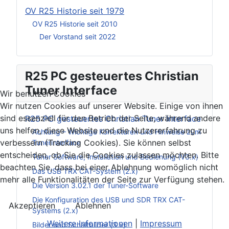
OV R25 Historie seit 1979
OV R25 Historie seit 2010
Der Vorstand seit 2022
R25 PC gesteuertes Christian
Tuner Interface
Wir benutzen Cookies
Wir nutzen Cookies auf unserer Website. Einige von ihnen
sind essenziell für den Betrieb der Seite, während andere
R25 PC gesteuertes Christian Tuner Interface
uns helfen, diese Website und die Nutzererfahrung zu
Achtung – Wichtige Korrekturen und Hinweise zum
verbessern (Tracking Cookies). Sie können selbst
Tunerinterface
entscheiden, ob Sie die Cookies zulassen möchten. Bitte
Tuner Software, Installation und Bedienung (V3.x)
beachten Sie, dass bei einer Ablehnung womöglich nicht
Das USB TRX CAT-System (2.x)
mehr alle Funktionalitäten der Seite zur Verfügung stehen.
Die Version 3.02.1 der Tuner-Software
Die Konfiguration des USB und SDR TRX CAT-
Akzeptieren
Ablehnen
Systems (2.x)
Weitere Informationen
|
Impressum
Bilder und Schaltbilder (3.x)