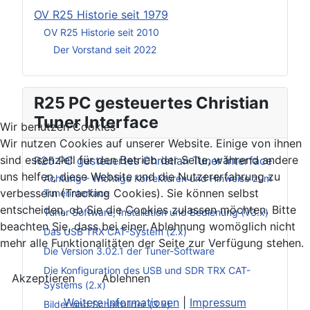
OV R25 Historie seit 1979
OV R25 Historie seit 2010
Der Vorstand seit 2022
R25 PC gesteuertes Christian
Tuner Interface
Wir benutzen Cookies
Wir nutzen Cookies auf unserer Website. Einige von ihnen
sind essenziell für den Betrieb der Seite, während andere
R25 PC gesteuertes Christian Tuner Interface
uns helfen, diese Website und die Nutzererfahrung zu
Achtung – Wichtige Korrekturen und Hinweise zum
verbessern (Tracking Cookies). Sie können selbst
Tunerinterface
entscheiden, ob Sie die Cookies zulassen möchten. Bitte
Tuner Software, Installation und Bedienung (V3.x)
beachten Sie, dass bei einer Ablehnung womöglich nicht
Das USB TRX CAT-System (2.x)
mehr alle Funktionalitäten der Seite zur Verfügung stehen.
Die Version 3.02.1 der Tuner-Software
Die Konfiguration des USB und SDR TRX CAT-
Akzeptieren
Ablehnen
Systems (2.x)
Weitere Informationen
|
Impressum
Bilder und Schaltbilder (3.x)