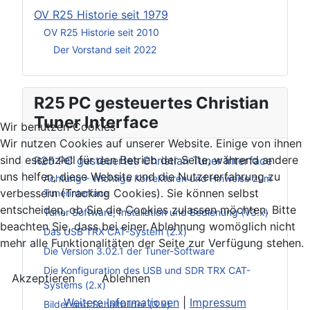
OV R25 Historie seit 1979
OV R25 Historie seit 2010
Der Vorstand seit 2022
R25 PC gesteuertes Christian
Tuner Interface
Wir benutzen Cookies
Wir nutzen Cookies auf unserer Website. Einige von ihnen
sind essenziell für den Betrieb der Seite, während andere
R25 PC gesteuertes Christian Tuner Interface
uns helfen, diese Website und die Nutzererfahrung zu
Achtung – Wichtige Korrekturen und Hinweise zum
verbessern (Tracking Cookies). Sie können selbst
Tunerinterface
entscheiden, ob Sie die Cookies zulassen möchten. Bitte
Tuner Software, Installation und Bedienung (V3.x)
beachten Sie, dass bei einer Ablehnung womöglich nicht
Das USB TRX CAT-System (2.x)
mehr alle Funktionalitäten der Seite zur Verfügung stehen.
Die Version 3.02.1 der Tuner-Software
Die Konfiguration des USB und SDR TRX CAT-
Akzeptieren
Ablehnen
Systems (2.x)
Weitere Informationen
|
Impressum
Bilder und Schaltbilder (3.x)