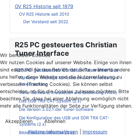
OV R25 Historie seit 1979
OV R25 Historie seit 2010
Der Vorstand seit 2022
R25 PC gesteuertes Christian
Tuner Interface
Wir benutzen Cookies
Wir nutzen Cookies auf unserer Website. Einige von ihnen
sind essenziell für den Betrieb der Seite, während andere
R25 PC gesteuertes Christian Tuner Interface
uns helfen, diese Website und die Nutzererfahrung zu
Achtung – Wichtige Korrekturen und Hinweise zum
verbessern (Tracking Cookies). Sie können selbst
Tunerinterface
entscheiden, ob Sie die Cookies zulassen möchten. Bitte
Tuner Software, Installation und Bedienung (V3.x)
beachten Sie, dass bei einer Ablehnung womöglich nicht
Das USB TRX CAT-System (2.x)
mehr alle Funktionalitäten der Seite zur Verfügung stehen.
Die Version 3.02.1 der Tuner-Software
Die Konfiguration des USB und SDR TRX CAT-
Akzeptieren
Ablehnen
Systems (2.x)
Weitere Informationen
|
Impressum
Bilder und Schaltbilder (3.x)