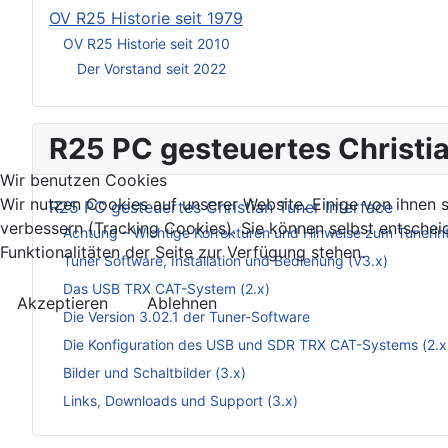
OV R25 Historie seit 1979
OV R25 Historie seit 2010
Der Vorstand seit 2022
R25 PC gesteuertes Christia
Wir benutzen Cookies
Wir nutzen Cookies auf unserer Website. Einige von ihnen s
R25 PC gesteuertes Christian Tuner Interface
verbessern (Tracking Cookies). Sie können selbst entschei
Achtung – Wichtige Korrekturen und Hinweise zum Tunerin
Funktionalitäten der Seite zur Verfügung stehen.
Tuner Software, Installation und Bedienung (V3.x)
Das USB TRX CAT-System (2.x)
Akzeptieren
Ablehnen
Die Version 3.02.1 der Tuner-Software
Die Konfiguration des USB und SDR TRX CAT-Systems (2.x
Bilder und Schaltbilder (3.x)
Links, Downloads und Support (3.x)