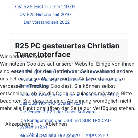
OV R25 Historie seit 1979
OV R25 Historie seit 2010
Der Vorstand seit 2022
R25 PC gesteuertes Christian
Tuner Interface
Wir benutzen Cookies
Wir nutzen Cookies auf unserer Website. Einige von ihnen
sind essenziell für den Betrieb der Seite, während andere
R25 PC gesteuertes Christian Tuner Interface
uns helfen, diese Website und die Nutzererfahrung zu
Achtung – Wichtige Korrekturen und Hinweise zum
verbessern (Tracking Cookies). Sie können selbst
Tunerinterface
entscheiden, ob Sie die Cookies zulassen möchten. Bitte
Tuner Software, Installation und Bedienung (V3.x)
beachten Sie, dass bei einer Ablehnung womöglich nicht
Das USB TRX CAT-System (2.x)
mehr alle Funktionalitäten der Seite zur Verfügung stehen.
Die Version 3.02.1 der Tuner-Software
Die Konfiguration des USB und SDR TRX CAT-
Akzeptieren
Ablehnen
Systems (2.x)
Weitere Informationen
|
Impressum
Bilder und Schaltbilder (3.x)