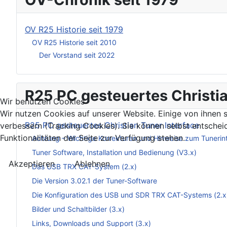
OV R25 Historie seit 1979
OV R25 Historie seit 2010
Der Vorstand seit 2022
R25 PC gesteuertes Christia
Wir benutzen Cookies
Wir nutzen Cookies auf unserer Website. Einige von ihnen s
R25 PC gesteuertes Christian Tuner Interface
verbessern (Tracking Cookies). Sie können selbst entschei
Funktionalitäten der Seite zur Verfügung stehen.
Achtung – Wichtige Korrekturen und Hinweise zum Tunerin
Tuner Software, Installation und Bedienung (V3.x)
Akzeptieren
Ablehnen
Das USB TRX CAT-System (2.x)
Die Version 3.02.1 der Tuner-Software
Die Konfiguration des USB und SDR TRX CAT-Systems (2.x
Bilder und Schaltbilder (3.x)
Links, Downloads und Support (3.x)