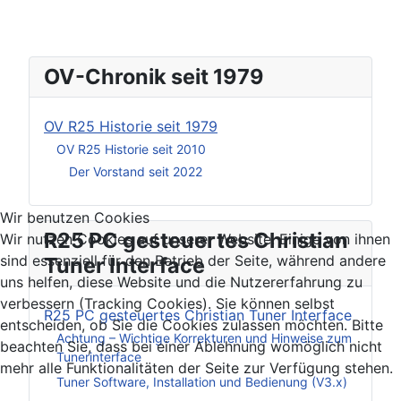
OV-Chronik seit 1979
OV R25 Historie seit 1979
OV R25 Historie seit 2010
Der Vorstand seit 2022
Wir benutzen Cookies
R25 PC gesteuertes Christian
Wir nutzen Cookies auf unserer Website. Einige von ihnen
sind essenziell für den Betrieb der Seite, während andere
Tuner Interface
uns helfen, diese Website und die Nutzererfahrung zu
verbessern (Tracking Cookies). Sie können selbst
R25 PC gesteuertes Christian Tuner Interface
entscheiden, ob Sie die Cookies zulassen möchten. Bitte
Achtung – Wichtige Korrekturen und Hinweise zum
beachten Sie, dass bei einer Ablehnung womöglich nicht
Tunerinterface
mehr alle Funktionalitäten der Seite zur Verfügung stehen.
Tuner Software, Installation und Bedienung (V3.x)