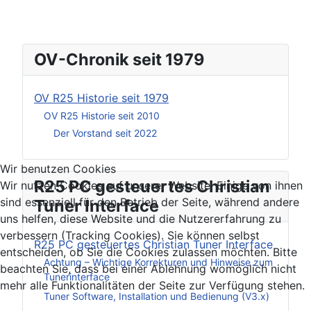
OV-Chronik seit 1979
OV R25 Historie seit 1979
OV R25 Historie seit 2010
Der Vorstand seit 2022
Wir benutzen Cookies
R25 PC gesteuertes Christian
Wir nutzen Cookies auf unserer Website. Einige von ihnen
sind essenziell für den Betrieb der Seite, während andere
Tuner Interface
uns helfen, diese Website und die Nutzererfahrung zu
verbessern (Tracking Cookies). Sie können selbst
R25 PC gesteuertes Christian Tuner Interface
entscheiden, ob Sie die Cookies zulassen möchten. Bitte
Achtung – Wichtige Korrekturen und Hinweise zum
beachten Sie, dass bei einer Ablehnung womöglich nicht
Tunerinterface
mehr alle Funktionalitäten der Seite zur Verfügung stehen.
Tuner Software, Installation und Bedienung (V3.x)