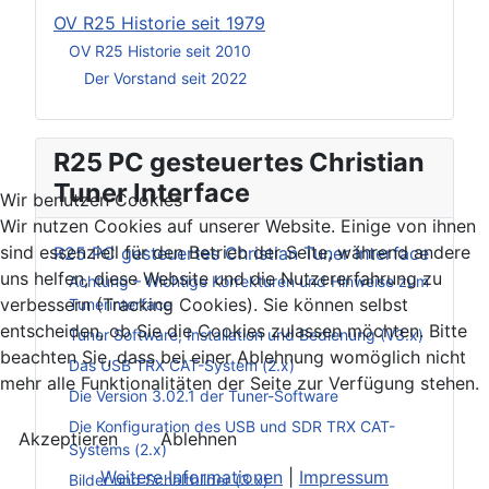
OV R25 Historie seit 1979
OV R25 Historie seit 2010
Der Vorstand seit 2022
R25 PC gesteuertes Christian
Tuner Interface
Wir benutzen Cookies
Wir nutzen Cookies auf unserer Website. Einige von ihnen
sind essenziell für den Betrieb der Seite, während andere
R25 PC gesteuertes Christian Tuner Interface
uns helfen, diese Website und die Nutzererfahrung zu
Achtung – Wichtige Korrekturen und Hinweise zum
verbessern (Tracking Cookies). Sie können selbst
Tunerinterface
entscheiden, ob Sie die Cookies zulassen möchten. Bitte
Tuner Software, Installation und Bedienung (V3.x)
beachten Sie, dass bei einer Ablehnung womöglich nicht
Das USB TRX CAT-System (2.x)
mehr alle Funktionalitäten der Seite zur Verfügung stehen.
Die Version 3.02.1 der Tuner-Software
Die Konfiguration des USB und SDR TRX CAT-
Akzeptieren
Ablehnen
Systems (2.x)
Weitere Informationen
|
Impressum
Bilder und Schaltbilder (3.x)