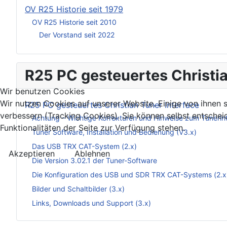
OV R25 Historie seit 1979
OV R25 Historie seit 2010
Der Vorstand seit 2022
R25 PC gesteuertes Christia
Wir benutzen Cookies
Wir nutzen Cookies auf unserer Website. Einige von ihnen s
R25 PC gesteuertes Christian Tuner Interface
verbessern (Tracking Cookies). Sie können selbst entschei
Achtung – Wichtige Korrekturen und Hinweise zum Tunerin
Funktionalitäten der Seite zur Verfügung stehen.
Tuner Software, Installation und Bedienung (V3.x)
Das USB TRX CAT-System (2.x)
Akzeptieren
Ablehnen
Die Version 3.02.1 der Tuner-Software
Die Konfiguration des USB und SDR TRX CAT-Systems (2.x
Bilder und Schaltbilder (3.x)
Links, Downloads und Support (3.x)