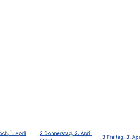
ch, 1. April
2
Donnerstag, 2. April
3
Freitag, 3. Ap