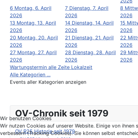
2026
6
Montag, 6. April
7
Dienstag, 7. April
8
Mittw
2026
2026
2026
13
Montag, 13. April
14
Dienstag, 14. April
15
Mitt
2026
2026
2026
20
Montag, 20. April
21
Dienstag, 21. April
22
Mitt
2026
2026
2026
27
Montag, 27. April
28
Dienstag, 28. April
29
Mitt
2026
2026
2026
Wartungstermin alle Zeite Lokalzeit
Alle Kategorien ...
Events aller Kategorien anzeigen
OV-Chronik seit 1979
Wir benutzen Cookies
Wir nutzen Cookies auf unserer Website. Einige von ihnen s
OV R25 Historie seit 1979
verbessern (Tracking Cookies). Sie können selbst entschei