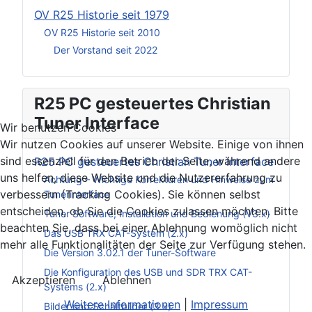
OV R25 Historie seit 1979
OV R25 Historie seit 2010
Der Vorstand seit 2022
R25 PC gesteuertes Christian
Tuner Interface
Wir benutzen Cookies
Wir nutzen Cookies auf unserer Website. Einige von ihnen
sind essenziell für den Betrieb der Seite, während andere
R25 PC gesteuertes Christian Tuner Interface
uns helfen, diese Website und die Nutzererfahrung zu
Achtung – Wichtige Korrekturen und Hinweise zum
verbessern (Tracking Cookies). Sie können selbst
Tunerinterface
entscheiden, ob Sie die Cookies zulassen möchten. Bitte
Tuner Software, Installation und Bedienung (V3.x)
beachten Sie, dass bei einer Ablehnung womöglich nicht
Das USB TRX CAT-System (2.x)
mehr alle Funktionalitäten der Seite zur Verfügung stehen.
Die Version 3.02.1 der Tuner-Software
Die Konfiguration des USB und SDR TRX CAT-
Akzeptieren
Ablehnen
Systems (2.x)
Weitere Informationen
|
Impressum
Bilder und Schaltbilder (3.x)