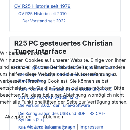
OV R25 Historie seit 1979
OV R25 Historie seit 2010
Der Vorstand seit 2022
R25 PC gesteuertes Christian
Tuner Interface
Wir benutzen Cookies
Wir nutzen Cookies auf unserer Website. Einige von ihnen
sind essenziell für den Betrieb der Seite, während andere
R25 PC gesteuertes Christian Tuner Interface
uns helfen, diese Website und die Nutzererfahrung zu
Achtung – Wichtige Korrekturen und Hinweise zum
verbessern (Tracking Cookies). Sie können selbst
Tunerinterface
entscheiden, ob Sie die Cookies zulassen möchten. Bitte
Tuner Software, Installation und Bedienung (V3.x)
beachten Sie, dass bei einer Ablehnung womöglich nicht
Das USB TRX CAT-System (2.x)
mehr alle Funktionalitäten der Seite zur Verfügung stehen.
Die Version 3.02.1 der Tuner-Software
Die Konfiguration des USB und SDR TRX CAT-
Akzeptieren
Ablehnen
Systems (2.x)
Weitere Informationen
|
Impressum
Bilder und Schaltbilder (3.x)