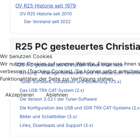
OV R25 Historie seit 1979
OV R25 Historie seit 2010
Der Vorstand seit 2022
R25 PC gesteuertes Christia
Wir benutzen Cookies
Wir nutzen Cookies auf unserer Website. Einige von ihnen s
R25 PC gesteuertes Christian Tuner Interface
verbessern (Tracking Cookies). Sie können selbst entschei
Achtung – Wichtige Korrekturen und Hinweise zum Tunerin
Funktionalitäten der Seite zur Verfügung stehen.
Tuner Software, Installation und Bedienung (V3.x)
Das USB TRX CAT-System (2.x)
Akzeptieren
Ablehnen
Die Version 3.02.1 der Tuner-Software
Die Konfiguration des USB und SDR TRX CAT-Systems (2.x
Bilder und Schaltbilder (3.x)
Links, Downloads und Support (3.x)