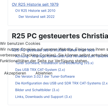
OV R25 Historie seit 1979
OV R25 Historie seit 2010
Der Vorstand seit 2022
R25 PC gesteuertes Christia
Wir benutzen Cookies
Wir nutzen Cookies auf unserer Website. Einige von ihnen s
R25 PC gesteuertes Christian Tuner Interface
verbessern (Tracking Cookies). Sie können selbst entschei
Achtung – Wichtige Korrekturen und Hinweise zum Tunerin
Funktionalitäten der Seite zur Verfügung stehen.
Tuner Software, Installation und Bedienung (V3.x)
Das USB TRX CAT-System (2.x)
Akzeptieren
Ablehnen
Die Version 3.02.1 der Tuner-Software
Die Konfiguration des USB und SDR TRX CAT-Systems (2.x
Bilder und Schaltbilder (3.x)
Links, Downloads und Support (3.x)