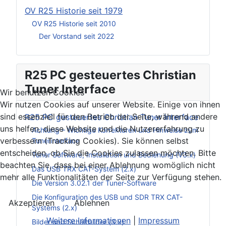
OV R25 Historie seit 1979
OV R25 Historie seit 2010
Der Vorstand seit 2022
R25 PC gesteuertes Christian
Tuner Interface
Wir benutzen Cookies
Wir nutzen Cookies auf unserer Website. Einige von ihnen
sind essenziell für den Betrieb der Seite, während andere
R25 PC gesteuertes Christian Tuner Interface
uns helfen, diese Website und die Nutzererfahrung zu
Achtung – Wichtige Korrekturen und Hinweise zum
verbessern (Tracking Cookies). Sie können selbst
Tunerinterface
entscheiden, ob Sie die Cookies zulassen möchten. Bitte
Tuner Software, Installation und Bedienung (V3.x)
beachten Sie, dass bei einer Ablehnung womöglich nicht
Das USB TRX CAT-System (2.x)
mehr alle Funktionalitäten der Seite zur Verfügung stehen.
Die Version 3.02.1 der Tuner-Software
Die Konfiguration des USB und SDR TRX CAT-
Akzeptieren
Ablehnen
Systems (2.x)
Weitere Informationen
|
Impressum
Bilder und Schaltbilder (3.x)