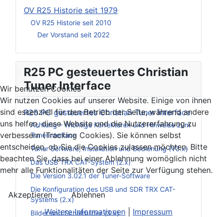
OV R25 Historie seit 1979
OV R25 Historie seit 2010
Der Vorstand seit 2022
R25 PC gesteuertes Christian
Tuner Interface
Wir benutzen Cookies
Wir nutzen Cookies auf unserer Website. Einige von ihnen
sind essenziell für den Betrieb der Seite, während andere
R25 PC gesteuertes Christian Tuner Interface
uns helfen, diese Website und die Nutzererfahrung zu
Achtung – Wichtige Korrekturen und Hinweise zum
verbessern (Tracking Cookies). Sie können selbst
Tunerinterface
entscheiden, ob Sie die Cookies zulassen möchten. Bitte
Tuner Software, Installation und Bedienung (V3.x)
beachten Sie, dass bei einer Ablehnung womöglich nicht
Das USB TRX CAT-System (2.x)
mehr alle Funktionalitäten der Seite zur Verfügung stehen.
Die Version 3.02.1 der Tuner-Software
Die Konfiguration des USB und SDR TRX CAT-
Akzeptieren
Ablehnen
Systems (2.x)
Weitere Informationen
|
Impressum
Bilder und Schaltbilder (3.x)