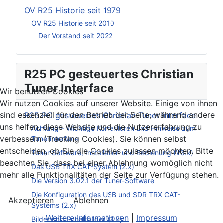
OV R25 Historie seit 1979
OV R25 Historie seit 2010
Der Vorstand seit 2022
R25 PC gesteuertes Christian
Tuner Interface
Wir benutzen Cookies
Wir nutzen Cookies auf unserer Website. Einige von ihnen
sind essenziell für den Betrieb der Seite, während andere
R25 PC gesteuertes Christian Tuner Interface
uns helfen, diese Website und die Nutzererfahrung zu
Achtung – Wichtige Korrekturen und Hinweise zum
verbessern (Tracking Cookies). Sie können selbst
Tunerinterface
entscheiden, ob Sie die Cookies zulassen möchten. Bitte
Tuner Software, Installation und Bedienung (V3.x)
beachten Sie, dass bei einer Ablehnung womöglich nicht
Das USB TRX CAT-System (2.x)
mehr alle Funktionalitäten der Seite zur Verfügung stehen.
Die Version 3.02.1 der Tuner-Software
Die Konfiguration des USB und SDR TRX CAT-
Akzeptieren
Ablehnen
Systems (2.x)
Weitere Informationen
|
Impressum
Bilder und Schaltbilder (3.x)